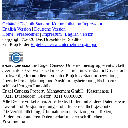
Gebäude
Technik
Standort
Kommunikation
Impressum
English Version
|
Deutsche Version
Home
|
Pressecenter
|
Impressum
|
English Version
Copyright ©2026 Das Düsseldorfer Stadttor
Ein Projekt der
Engel Canessa Unternehmensgruppe
Die Engel Canessa Unternehmensgruppe entwickelt
/ vermarktet / verwaltet seit über 35 Jahren im Großraum Düsseldorf
hochwertige Immobilien – von der Projekt- / Standortbewertung
über die Projektplanung und Ausführungsbetreuung bis hin zur
schlüsselfertigen Immobilie.
Engel Canessa Property Management GmbH | Kasernenstr. 1 |
40213 Düsseldorf | Telefon: 0211-60006020
Alle Rechte vorbehalten. Alle Texte, Bilder und andere Daten sowie
Layout und Programmierung sind urheberrechtlich geschützt.
Die Veröffentlichung, Übernahme oder Nutzung von Texten,
Bildern oder anderen Daten bedarf unserer schriftlichen
Zustimmung.